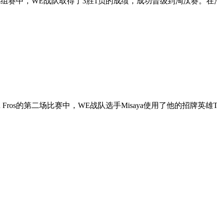
，WE战队取得了3胜1负的成绩，成功晋级到淘汰赛。在淘汰赛中，W
u Fros的第二场比赛中，WE战队选手Misaya使用了他的招牌英